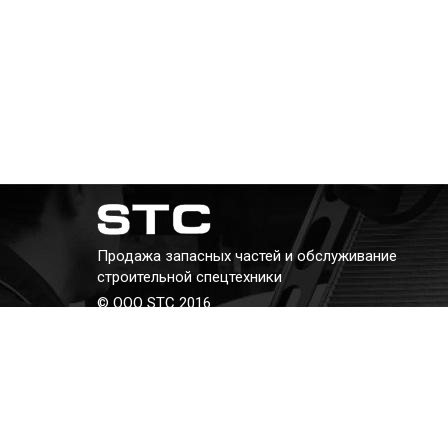
Продажа запасных частей и обслуживание
строительной спецтехники
© ООО STC 2016
Телефон:
+7 (343) 382-382-8
E-mail:
kav@stc66.ru
Адрес: г. Екатеринбург, ул. Бархотская, 2