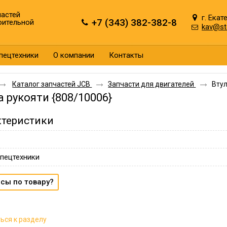
астей
г. Екат
+7 (343) 382-382-8
оительной
kav@st
пецтехники
О компании
Контакты
Каталог запчастей JCB
Запчасти для двигателей
Втул
а рукояти {808/10006}
ктеристики
пецтехники
сы по товару?
ься к разделу