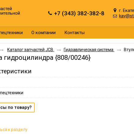
астей
г. Екат
+7 (343) 382-382-8
оительной
kav@st
пецтехники
О компании
Контакты
Каталог запчастей JCB
Гидравлическая система
Втул
а гидроцилиндра {808/00246}
ктеристики
пецтехники
сы по товару?
ься к разделу