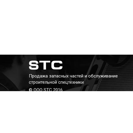
Продажа запасных частей и обслуживание
строительной спецтехники
© ООО STC 2016
Телефон:
+7 (343) 382-382-8
E-mail:
kav@stc66.ru
Адрес: г. Екатеринбург, ул. Бархотская, 2