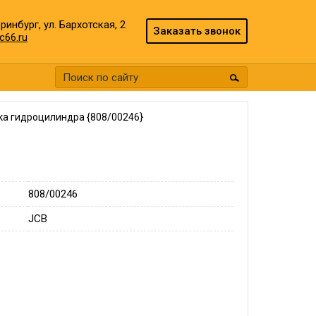
еринбург, ул. Бархотская, 2
Заказать звонок
c66.ru
ка гидроцилиндра {808/00246}
808/00246
JCB