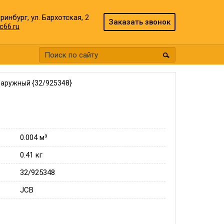
еринбург, ул. Бархотская, 2
Заказать звонок
c66.ru
аружный {32/925348}
0.004 м³
0.41 кг
32/925348
JCB