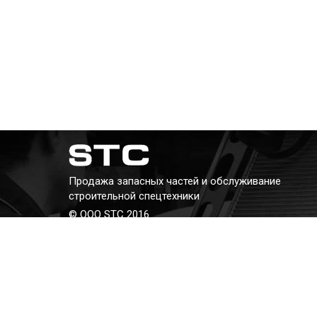
Продажа запасных частей и обслуживание
строительной спецтехники
© ООО STC 2016
Телефон:
+7 (343) 382-382-8
E-mail:
kav@stc66.ru
Адрес: г. Екатеринбург, ул. Бархотская, 2