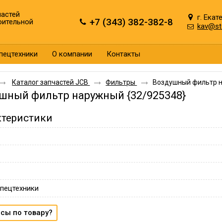
астей
г. Екат
+7 (343) 382-382-8
оительной
kav@st
пецтехники
О компании
Контакты
Каталог запчастей JCB
Фильтры
Воздушный фильтр н
шный фильтр наружный {32/925348}
ктеристики
пецтехники
сы по товару?