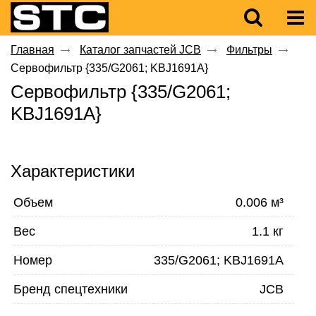
Главная
Каталог запчастей JCB
Фильтры
Сервофильтр {335/G2061; KBJ1691A}
Сервофильтр {335/G2061;
KBJ1691A}
Характеристики
Объем
0.006 м³
Вес
1.1 кг
Номер
335/G2061; KBJ1691A
Бренд спецтехники
JCB