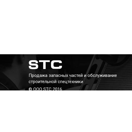
Продажа запасных частей и обслуживание
строительной спецтехники
© ООО STC 2016
Телефон:
+7 (343) 382-382-8
E-mail:
kav@stc66.ru
Адрес: г. Екатеринбург, ул. Бархотская, 2