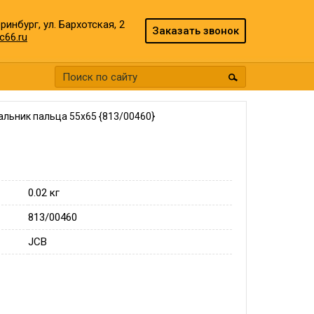
еринбург, ул. Бархотская, 2
Заказать звонок
c66.ru
альник пальца 55х65 {813/00460}
0.02 кг
813/00460
JCB