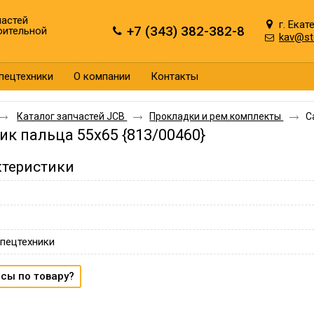
астей
г. Екат
+7 (343) 382-382-8
оительной
kav@st
пецтехники
О компании
Контакты
Каталог запчастей JCB
Прокладки и рем.комплекты
С
ик пальца 55х65 {813/00460}
ктеристики
пецтехники
сы по товару?