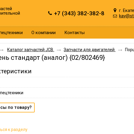
астей
г. Екат
+7 (343) 382-382-8
оительной
kav@st
пецтехники
О компании
Контакты
Каталог запчастей JCB
Запчасти для двигателей
Порш
нь стандарт (аналог) {02/802469}
ктеристики
пецтехники
сы по товару?
ься к разделу