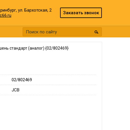
еринбург, ул. Бархотская, 2
Заказать звонок
c66.ru
ень стандарт (аналог) {02/802469}
02/802469
JCB