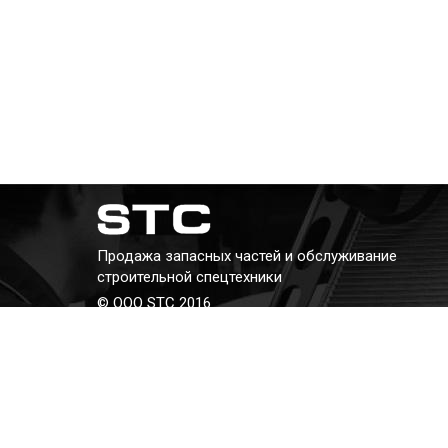
Продажа запасных частей и обслуживание
строительной спецтехники
© ООО STC 2016
Телефон:
+7 (343) 382-382-8
E-mail:
kav@stc66.ru
Адрес: г. Екатеринбург, ул. Бархотская, 2