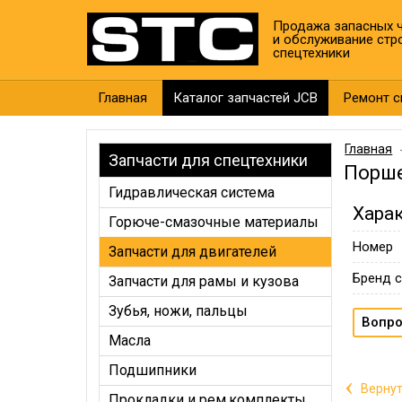
Продажа запасных ч
и обслуживание стр
спецтехники
Главная
Каталог запчастей JCB
Ремонт с
Главная
Запчасти для спецтехники
Порше
Гидравлическая система
Хара
Горюче-смазочные материалы
Номер
Запчасти для двигателей
Бренд с
Запчасти для рамы и кузова
Зубья, ножи, пальцы
Вопро
Масла
Подшипники
‹
Вернут
Прокладки и рем.комплекты