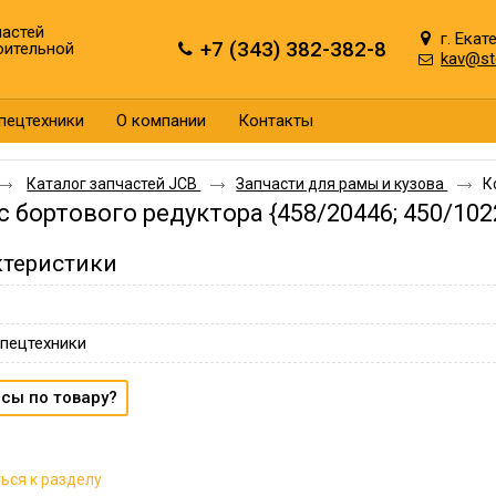
астей
г. Екат
+7 (343) 382-382-8
оительной
kav@st
пецтехники
О компании
Контакты
Каталог запчастей JCB
Запчасти для рамы и кузова
К
с бортового редуктора {458/20446; 450/102
ктеристики
пецтехники
сы по товару?
ься к разделу