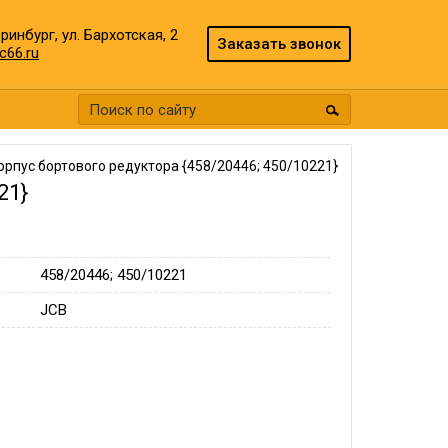
еринбург, ул. Бархотская, 2
Заказать звонок
c66.ru
орпус бортового редуктора {458/20446; 450/10221}
21}
458/20446; 450/10221
JCB