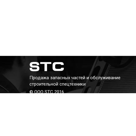
Продажа запасных частей и обслуживание
строительной спецтехники
© ООО STC 2016
Телефон:
+7 (343) 382-382-8
E-mail:
kav@stc66.ru
Адрес: г. Екатеринбург, ул. Бархотская, 2