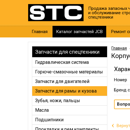
Продажа запасных ч
и обслуживание стр
спецтехники
Главная
Каталог запчастей JCB
Ремонт с
Главная
Запчасти для спецтехники
Корпу
Гидравлическая система
Хара
Горюче-смазочные материалы
Номер
Запчасти для двигателей
Бренд с
Запчасти для рамы и кузова
Зубья, ножи, пальцы
Вопро
Масла
Подшипники
‹
Вернут
Прокладки и рем.комплекты