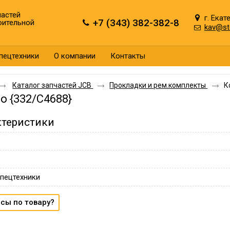
астей
г. Екат
+7 (343) 382-382-8
оительной
kav@st
пецтехники
О компании
Контакты
Каталог запчастей JCB
Прокладки и рем.комплекты
К
о {332/C4688}
ктеристики
пецтехники
сы по товару?