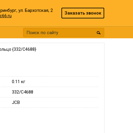
еринбург, ул. Бархотская, 2
Заказать звонок
c66.ru
ольцо {332/C4688}
0.11 кг
332/C4688
JCB