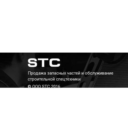
Продажа запасных частей и обслуживание
строительной спецтехники
© ООО STC 2016
Телефон:
+7 (343) 382-382-8
E-mail:
kav@stc66.ru
Адрес: г. Екатеринбург, ул. Бархотская, 2