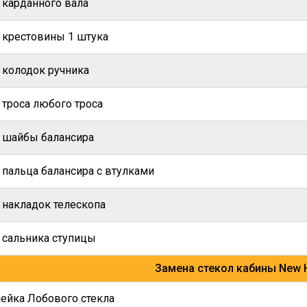
 карданного вала
 крестовины 1 штука
 колодок ручника
 троса любого троса
 шайбы балансира
 пальца балансира с втулками
 накладок телескопа
 сальника ступицы
Замена стекол кабины New H
ейка Лобового стекла