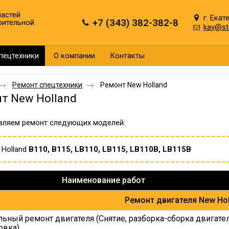
астей
г. Екат
+7 (343) 382-382-8
оительной
kav@st
пецтехники
О компании
Контакты
Ремонт спецтехники
Ремонт New Holland
т New Holland
вляем ремонт следующих моделей:
 Holland
B110, B115, LB110, LB115, LB110B, LB115B
Наименование работ
Ремонт двигателя New Hol
льный ремонт двигателя (Снятие, разборка-сборка двигате
овка)