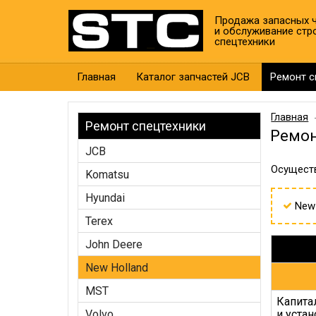
Продажа запасных ч
и обслуживание стр
спецтехники
Главная
Каталог запчастей JCB
Ремонт с
Главная
Ремонт спецтехники
Ремон
JCB
Осущест
Komatsu
Hyundai
New
Terex
John Deere
New Holland
MST
Капита
Volvo
и устан