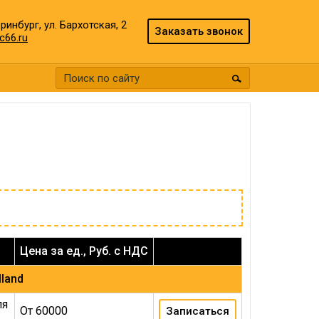
еринбург, ул. Бархотская, 2
Заказать звонок
c66.ru
Цена за ед., Руб. с НДС
land
ля
От 60000
Записаться